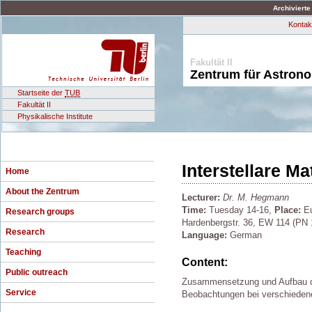
Archivierte
Kontak
Fakultät II
Zentrum für Astron
Startseite der
TUB
Fakultät II
Physikalische Institute
Interstellare Ma
Home
About the Zentrum
Lecturer:
Dr. M. Hegmann
Time:
Tuesday 14-16,
Place:
Eu
Research groups
Hardenbergstr. 36, EW 114 (PN 
Research
Language:
German
Teaching
Content:
Public outreach
Zusammensetzung und Aufbau der
Service
Beobachtungen bei verschiedene