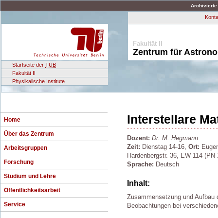
Archivierte
Konta
Fakultät II
Zentrum für Astron
Startseite der
TUB
Fakultät II
Physikalische Institute
Interstellare Ma
Home
Über das Zentrum
Dozent:
Dr. M. Hegmann
Zeit:
Dienstag 14-16,
Ort:
Eugen
Arbeitsgruppen
Hardenbergstr. 36, EW 114 (PN 
Forschung
Sprache:
Deutsch
Studium und Lehre
Inhalt:
Öffentlichkeitsarbeit
Zusammensetzung und Aufbau der
Service
Beobachtungen bei verschiedene