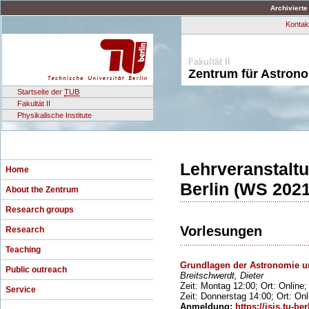
Archivierte
Kontak
Fakultät II
Zentrum für Astron
Startseite der
TUB
Fakultät II
Physikalische Institute
Lehrveranstalt
Home
Berlin (WS 2021
About the Zentrum
Research groups
Vorlesungen
Research
Teaching
Grundlagen der Astronomie un
Public outreach
Breitschwerdt, Dieter
Zeit: Montag 12:00; Ort: Online
Service
Zeit: Donnerstag 14:00; Ort: On
Anmeldung:
https://isis.tu-ber