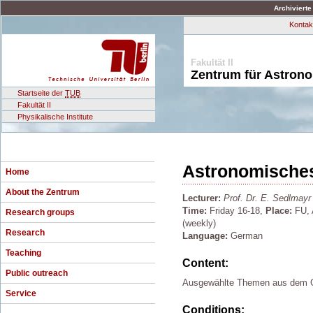
Archivierte
Kontak
Fakultät II
Zentrum für Astron
Startseite der
TUB
Fakultät II
Physikalische Institute
Astronomische
Home
About the Zentrum
Lecturer:
Prof. Dr. E. Sedlmayr
Time:
Friday 16-18,
Place:
FU, 
Research groups
(weekly)
Research
Language:
German
Teaching
Content:
Public outreach
Ausgewählte Themen aus dem Ge
Service
Conditions: