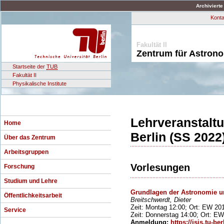
Archivierte
Konta
Fakultät II
Zentrum für Astron
Startseite der
TUB
Fakultät II
Physikalische Institute
Lehrveranstalt
Home
Berlin (SS 2022
Über das Zentrum
Arbeitsgruppen
Vorlesungen
Forschung
Studium und Lehre
Grundlagen der Astronomie un
Öffentlichkeitsarbeit
Breitschwerdt, Dieter
Zeit: Montag 12:00; Ort: EW 20
Service
Zeit: Donnerstag 14:00; Ort: E
Anmeldung:
https://isis.tu-ber