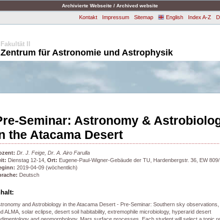
Archivierte Webseite / Archived website
Kontakt
Impressum
Sitemap
English
Index A-Z
D
Fakultät II
Zentrum für Astronomie und Astrophysik
Pre-Seminar: Astronomy & Astrobiolo
in the Atacama Desert
ozent:
Dr. J. Feige, Dr. A. Airo Farulla
it:
Dienstag 12-14,
Ort:
Eugene-Paul-Wigner-Gebäude der TU, Hardenbergstr. 36, EW 809/
eginn:
2019-04-09 (wöchentlich)
prache:
Deutsch
nhalt:
tronomy and Astrobiology in the Atacama Desert - Pre-Seminar: Southern sky observations,
d ALMA, solar eclipse, desert soil habitability, extremophile microbiology, hyperarid desert
dimentology and geomorphology, Mars surface processes. Each student will select a topic r