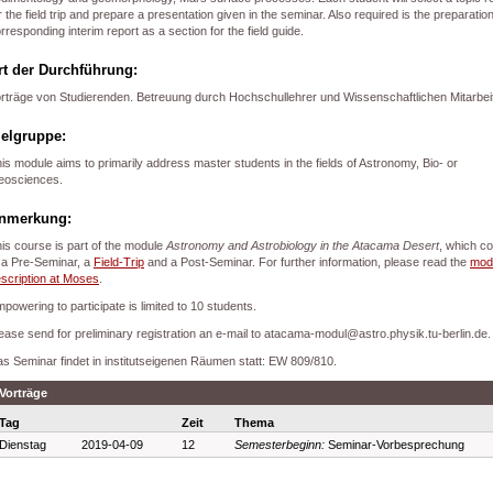
r the field trip and prepare a presentation given in the seminar. Also required is the preparation
rresponding interim report as a section for the field guide.
rt der Durchführung:
rträge von Studierenden. Betreuung durch Hochschullehrer und Wissenschaftlichen Mitarbei
ielgruppe:
is module aims to primarily address master students in the fields of Astronomy, Bio- or
eosciences.
nmerkung:
is course is part of the module
Astronomy and Astrobiology in the Atacama Desert
, which co
 a Pre-Seminar, a
Field-Trip
and a Post-Seminar. For further information, please read the
mod
scription at Moses
.
powering to participate is limited to 10 students.
ease send for preliminary registration an e-mail to atacama-modul@astro.physik.tu-berlin.de.
s Seminar findet in institutseigenen Räumen statt: EW 809/810.
Vorträge
Tag
Zeit
Thema
Dienstag
2019-04-09
12
Semesterbeginn:
Seminar-Vorbesprechung