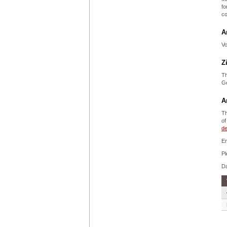
fo
co
A
Vo
Z
Th
G
A
Th
of
de
Em
Pl
Da