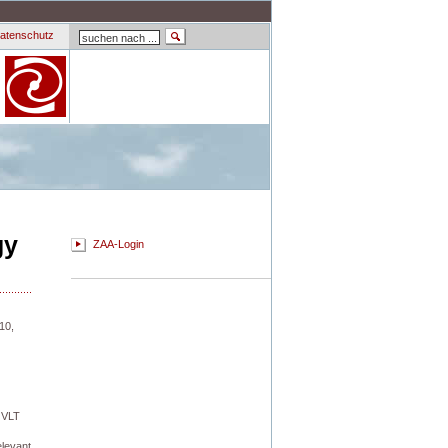
atenschutz
gy
ZAA-Login
10,
 VLT
elevant