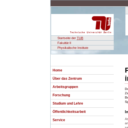
Startseite der
TUB
Fakultät II
Physikalische Institute
Home
Über das Zentrum
Arbeitsgruppen
D
Ze
Forschung
B
S
Studium und Lehre
Öffentlichkeitsarbeit
I
As
Service
an
se