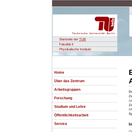
Startseite der
TUB
Fakultät II
Physikalische Institute
Home
Über das Zentrum
Arbeitsgruppen
D
Ze
Forschung
(w
Ze
Studium und Lehre
04
S
Öffentlichkeitsarbeit
Service
I
Or