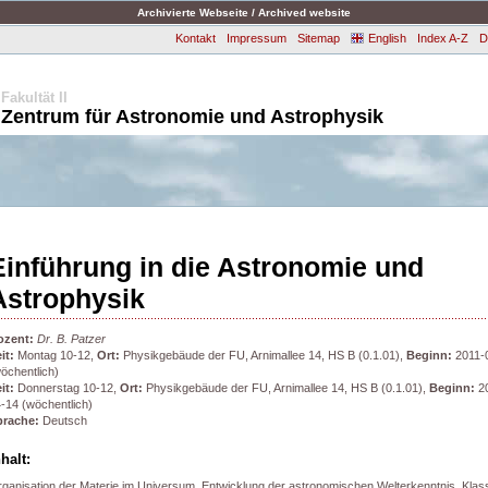
Archivierte Webseite / Archived website
Kontakt
Impressum
Sitemap
English
Index A-Z
D
Fakultät II
Zentrum für Astronomie und Astrophysik
Einführung in die Astronomie und
Astrophysik
ozent:
Dr. B. Patzer
it:
Montag 10-12,
Ort:
Physikgebäude der FU, Arnimallee 14, HS B (0.1.01),
Beginn:
2011-
öchentlich)
it:
Donnerstag 10-12,
Ort:
Physikgebäude der FU, Arnimallee 14, HS B (0.1.01),
Beginn:
20
-14 (wöchentlich)
prache:
Deutsch
nhalt:
ganisation der Materie im Universum, Entwicklung der astronomischen Welterkenntnis, Klas