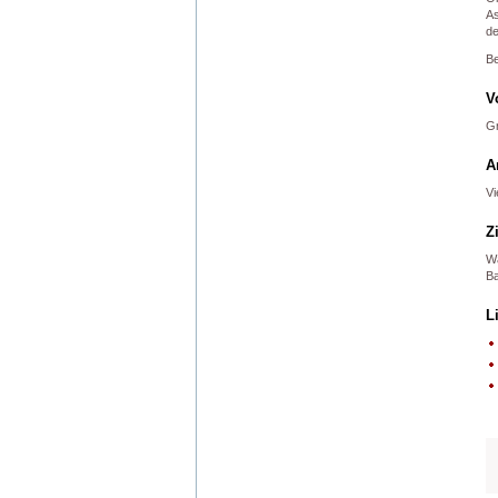
As
de
Be
V
Gr
A
Vi
Z
Wa
Ba
L