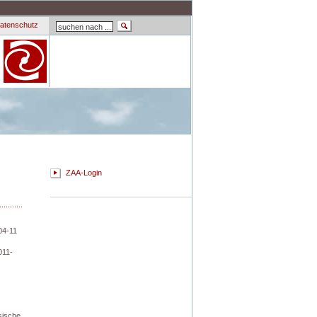
atenschutz
ZAA-Login
04-11
11-
sische