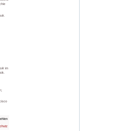
chie
sik
.
sik
im
sik.
n;
cisco
fehlen
chutz