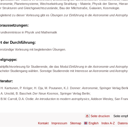
tronomie, Planetensysteme, Wechselwirkung Strahlung – Materie, Physik der Sterne, Hierar
r Strukturen und Gleichgewichtszustände, Bau der Milchstraße, Galaxien, Kosmologie.
gleitend zu dieser Vorlesung gibt es
Übungen zur Einführung in die Astronomie und Astrophy
oraussetzungen:
undkenntnisse in Physik und Mathematik
rt der Durchführung:
erstündige Vorlesung mit begleitenden Übungen.
ielgruppe:
hlpflichtvorlesung für Studierende, die das Modul
Einführung in die Astronomie und Astrophy
chelor-Studiengang wählen. Sonstige Studierende mit Interesse an Astronomie und Astrophy
iteratur:
H. Karttunen, P. Kröger, H. Oja, M. Poutanen, K.J. Donner:
Astronomie
, Springer Verlag Berli
A. Unsöld, B. Baschek
Der Neue Kosmos
, Springer Verlag Berlin;
B.W. Carroll, D.A. Ostlie:
An introduction to modern astrophysics
, Addison Wesley, San Fran
Seite drucken
Seite emp
Kontakt
Impressum
Sitemap
English
Index A-Z
Datens