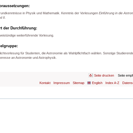
oraussetzungen:
undkenntnisse in Physik und Mathematik. Kenntnis der Vorlesungen
Einführung in die Astro
d II
.
rt der Durchführung:
eistündige weiterführende Vorlesung.
ielgruppe:
lichtvorlesung für Studenten, die Astronomie als Wahlpflichtfach wählen. Sonstige Studierende
teresse an Astronomie und Astrophysik.
Seite drucken
Seite emp
Kontakt
Impressum
Sitemap
English
Index A-Z
Datens