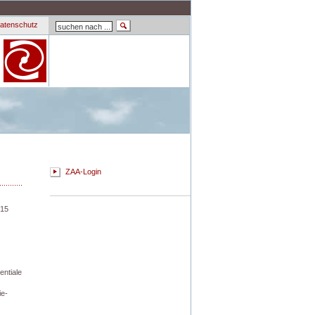
atenschutz
ZAA-Login
-15
entiale
ie-