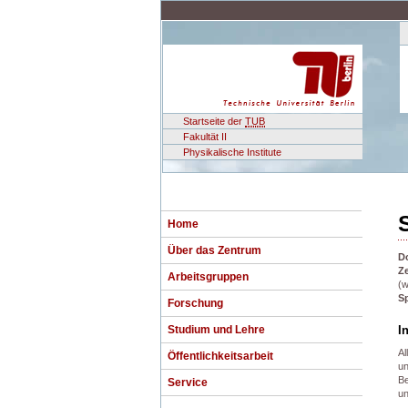
Startseite der
TUB
Fakultät II
Physikalische Institute
Home
Über das Zentrum
D
Ze
Arbeitsgruppen
(w
S
Forschung
Studium und Lehre
I
Al
Öffentlichkeitsarbeit
un
Be
Service
un