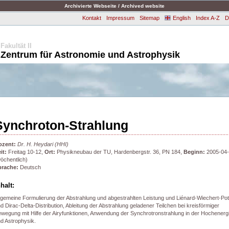
Archivierte Webseite / Archived website
Kontakt
Impressum
Sitemap
English
Index A-Z
D
Fakultät II
Zentrum für Astronomie und Astrophysik
Synchroton-Strahlung
ozent:
Dr. H. Heydari (HHI)
it:
Freitag 10-12,
Ort:
Physikneubau der TU, Hardenbergstr. 36, PN 184,
Beginn:
2005-04
öchentlich)
prache:
Deutsch
nhalt:
lgemeine Formulierung der Abstrahlung und abgestrahlten Leistung und Liénard-Wiechert-Pot
d Dirac-Delta-Distribution, Ableitung der Abstrahlung geladener Teilchen bei kreisförmiger
wegung mit Hilfe der Airyfunktionen, Anwendung der Synchrotronstrahlung in der Hochenerg
d Astrophysik.