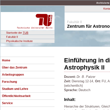
Archivierte
Konta
Fakultät II
Zentrum für Astron
Startseite der
TUB
Fakultät II
Physikalische Institute
Einführung in 
Home
Astrophysik II
Über das Zentrum
Arbeitsgruppen
Dozent:
Dr. B. Patzer
Zeit:
Dienstag 12-14,
Ort:
FU, Ar
Forschung
(wöchentlich)
Studium und Lehre
Sprache:
Deutsch
Öffentlichkeitsarbeit
Inhalt:
Service
Hierarchie der Strukturen, Glei