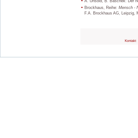
A. Unsöld, B. Baschek: Der ne
Brockhaus, Reihe:
Mensch - N
F.A. Brockhaus AG, Leipzig,
Kontakt