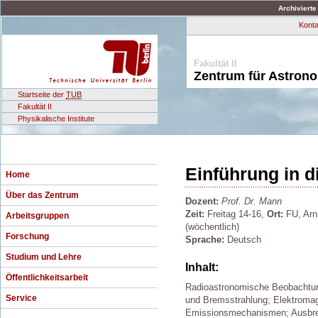
Archivierte
Konta
Fakultät II
Zentrum für Astron
Startseite der
TUB
Fakultät II
Physikalische Institute
Einführung in 
Home
Über das Zentrum
Dozent:
Prof. Dr. Mann
Zeit:
Freitag 14-16,
Ort:
FU, Arni
Arbeitsgruppen
(wöchentlich)
Forschung
Sprache:
Deutsch
Studium und Lehre
Inhalt:
Öffentlichkeitsarbeit
Radioastronomische Beobachtun
Service
und Bremsstrahlung; Elektroma
Emissionsmechanismen; Ausbrei